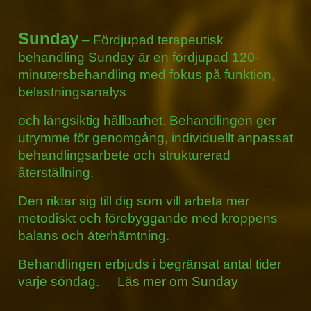
Sunday
– Fördjupad terapeutisk
behandling Sunday är en fördjupad 120-
minutersbehandling med fokus på funktion,
belastningsanalys
och långsiktig hållbarhet. Behandlingen ger
utrymme för genomgång, individuellt anpassat
behandlingsarbete och strukturerad
återställning.
Den riktar sig till dig som vill arbeta mer
metodiskt och förebyggande med kroppens
balans och återhämtning.
Behandlingen erbjuds i begränsat antal tider
varje söndag.
Läs mer om Sunday