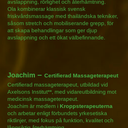
avslappning, rörlighet och återhämtning.
Ola kombinerar klassisk svensk
friskvårdsmassage med thailändska tekniker,
såsom stretch och mobiliserande grepp, för
att skapa behandlingar som ger djup
avslappning och ett ökat välbefinnande.
–
Joachim
Certifierad Massageterapeut
Certifierad massageterapeut, utbildad vid
Axelsons Institut
**, med vidareutbildning mot
medicinsk massageterapeut.
Joachim är medlem i
Kroppsterapeuterna
och arbetar enligt förbundets yrkesetiska
riktlinjer, med fokus på funktion, kvalitet och
långsiktig återhämtning.